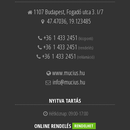
1107 Budapest, Fogadó utca 3. I/7
47.47036, 19.123485
+36 1 433 2451
(központi)
+36 1 433 2451
(rendelés)
+36 1 433 2451
(reklamáció)
www.mucius.hu
info@mucius.hu
NYITVA TARTÁS
Hétköznap: 09:00-17:00
ONLINE RENDELÉS
RENDELHET