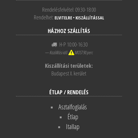
Rendelésfelvétel: 09:30-18:00
Rendelhet:
ELVITELRE
•
KISZÁLLÍTÁSSAL
HÁZHOZ SZÁLLÍTÁS
H-P 10:00-16:30
— Kiszállítási idő:
MOST 90 perc
Kiszállítási területek:
Budapest X. kerület
ÉTLAP / RENDELÉS
Asztalfoglalás
Étlap
Itallap