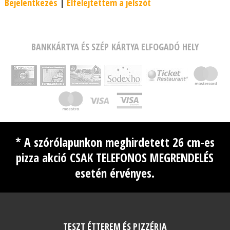
Bejelentkezés
|
Elfelejtettem a jelszót
BANKKÁRTYA ÉS SZÉP KÁRTYA ELFOGADÓ HELY
* A szórólapunkon meghirdetett 26 cm-es
pizza akció CSAK TELEFONOS MEGRENDELÉS
esetén érvényes.
TESZT ÉTTEREM ÉS PIZZÉRIA