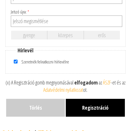
Jelszó újra:
*
gyenge
közepes
erős
Hírlevél
Szeretnék feliratkozni hírlevélre
(x) A Regisztráció gomb megnyomásával
elfogadom
az
ÁSZF
-et és az
Adatvédelmi nyilatkozat
ot.