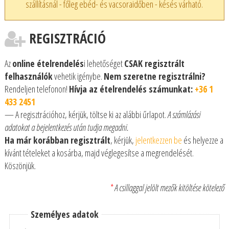
szállításnál - főleg ebéd- és vacsoraidőben - késés várható.
REGISZTRÁCIÓ
Az
online ételrendelés
i lehetőséget
CSAK regisztrált
felhasználók
vehetik igénybe.
Nem szeretne regisztrálni?
Rendeljen telefonon!
Hívja az ételrendelés számunkat:
+36 1
433 2451
— A regisztrációhoz, kérjük, töltse ki az alábbi űrlapot.
A számlázási
adatokat a bejelentkezés után tudja megadni.
Ha már korábban regisztrált
, kérjük,
jelentkezzen be
és helyezze a
kívánt tételeket a kosárba, majd véglegesítse a megrendelését.
Köszönjük.
*
A csillaggal jelölt mezők kitöltése kötelező
Személyes adatok