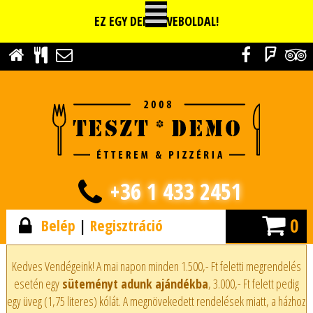
EZ EGY DEMO WEBOLDAL!
+36 1 433 2451
0
Belép
|
Regisztráció
Kedves Vendégeink! A mai napon minden 1.500,- Ft feletti megrendelés
esetén egy
süteményt adunk ajándékba
, 3.000,- Ft felett pedig
egy üveg (1,75 literes) kólát. A megnövekedett rendelések miatt, a házhoz